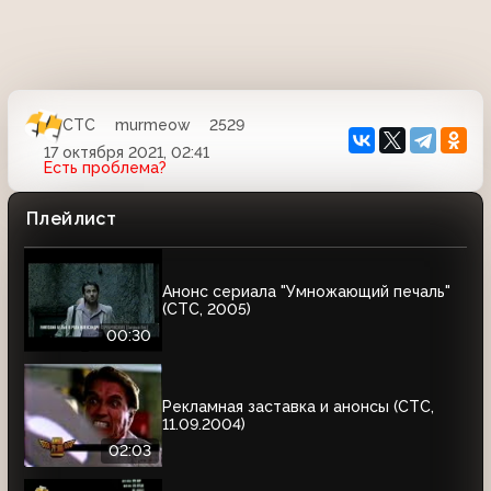
СТС
murmeow
2529
17 октября 2021, 02:41
Есть проблема?
Плейлист
Анонс сериала "Умножающий печаль"
(СТС, 2005)
00:30
Рекламная заставка и анонсы (СТС,
11.09.2004)
02:03