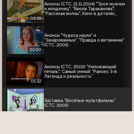
Анонсы (СТС, 21.11.2004) "Трое мужчин
и младенец"; "Виола Тараканова";
"Рассекая волны", Кино в деталях;
"Эволюция"; "Затерянные пирамиды
03:35
Карала"
Анонсы "Чудеса науки" и
"Зачарованные", "Правда о витаминах"
(СТС, 2005)
01:00
Анонсы (СТС, 2005) "Умножающий
печаль"; Самый умный; "Рамзес 3-й.
Легенда и реальность"
01:32
Заставка "Весёлые мультфильмы"
(СТС, 2005)
00:34
Анонсы "33 квадратных метра", "Джек-