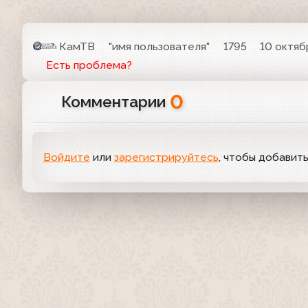
КамТВ
"имя пользователя"
1795
10 октяб
Есть проблема?
0
Комментарии
Войдите
или
зарегистрируйтесь
, чтобы добавит