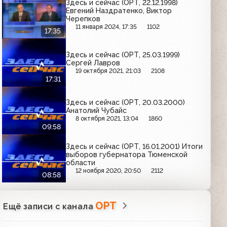
Здесь и сейчас (ОРТ, 22.12.1998)
Евгений Наздратенко, Виктор
Черепков
11 января 2024, 17:35
1102
17:35
Здесь и сейчас (ОРТ, 25.03.1999)
Сергей Лавров
19 октября 2021, 21:03
2108
17:31
Здесь и сейчас (ОРТ, 20.03.2000)
Анатолий Чубайс
8 октября 2021, 13:04
1860
09:58
Здесь и сейчас (ОРТ, 16.01.2001) Итоги
выборов губернатора Тюменской
области
12 ноября 2020, 20:50
2112
08:58
ОРТ
Ещё записи с канала