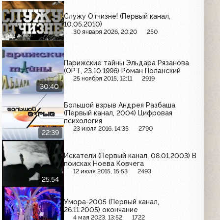
Служу Отчизне! (Первый канал,
10.05.2010)
30 января 2026, 20:20
250
Парижские тайны Эльдара Рязанова
(ОРТ, 23.10.1996) Роман Поланский
25 ноября 2015, 12:11
2919
30:40
Большой взрыв Андрея Разбаша
(Первый канал, 2004) Цифровая
психология
23 июля 2016, 14:35
2790
22:39
Искатели (Первый канал, 08.01.2003) В
поисках Ноева Ковчега
12 июля 2015, 15:53
2493
25:54
Умора-2005 (Первый канал,
26.11.2005) окончание
4 мая 2023, 13:52
1722