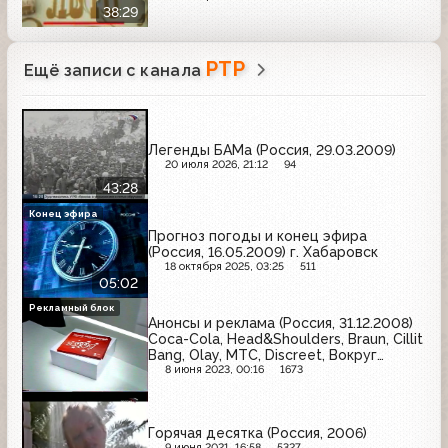
38:29
РТР
Ещё записи с канала
Легенды БАМа (Россия, 29.03.2009)
20 июля 2026, 21:12
94
43:28
Конец эфира
Прогноз погоды и конец эфира
(Россия, 16.05.2009) г. Хабаровск
18 октября 2025, 03:25
511
05:02
Рекламный блок
Анонсы и реклама (Россия, 31.12.2008)
Coca-Cola, Head&Shoulders, Braun, Cillit
Bang, Olay, МТС, Discreet, Вокруг
Света, Boss
8 июня 2023, 00:16
1673
Горячая десятка (Россия, 2006)
9 июня 2021, 16:58
5327