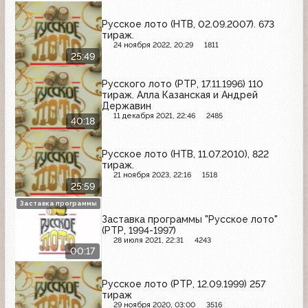
Русское лото (НТВ, 02.09.2007). 673
тираж.
24 ноября 2022, 20:29
1811
25:49
Русского лото (РТР, 17.11.1996) 110
тираж. Алла Казанская и Андрей
Державин
11 декабря 2021, 22:46
2485
40:18
Русское лото (НТВ, 11.07.2010), 822
тираж.
21 ноября 2023, 22:16
1518
25:59
Заставка программы
Заставка программы "Русское лото"
(РТР, 1994-1997)
28 июля 2021, 22:31
4243
00:17
Русское лото (РТР, 12.09.1999) 257
тираж
29 ноября 2020, 03:00
3516