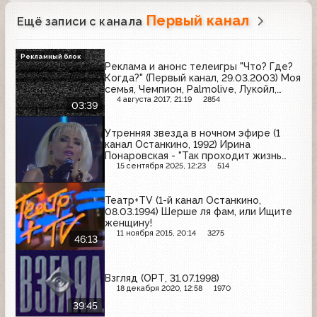
Первый канал
Ещё записи с канала
Рекламный блок
Реклама и анонс телеигры "Что? Где?
Когда?" (Первый канал, 29.03.2003) Моя
семья, Чемпион, Palmolive, Лукойл,
Балтимор, ИЖ, Доширак
4 августа 2017, 21:19
2854
03:39
Утренняя звезда в ночном эфире (1
канал Останкино, 1992) Ирина
Понаровская - "Так проходит жизнь
моя"
15 сентября 2025, 12:23
514
Театр+TV (1-й канал Останкино,
08.03.1994) Шерше ля фам, или Ищите
женщину!
11 ноября 2015, 20:14
3275
46:13
Взгляд (ОРТ, 31.07.1998)
18 декабря 2020, 12:58
1970
39:45