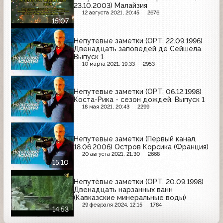
23.10.2003) Малайзия
12 августа 2021, 20:45
2676
15:07
Непутевые заметки (ОРТ, 22.09.1996)
Двенадцать заповедей де Сейшела.
Выпуск 1
10 марта 2021, 19:33
2953
Непутевые заметки (ОРТ, 06.12.1998)
Коста-Рика - сезон дождей. Выпуск 1
18 мая 2021, 20:43
2299
Непутевые заметки (Первый канал,
18.06.2006) Остров Корсика (Франция)
20 августа 2021, 21:30
2668
15:10
Непутёвые заметки (ОРТ, 20.09.1998)
Двенадцать нарзанных ванн
(Кавказские минеральные воды)
29 февраля 2024, 12:15
1784
14:53