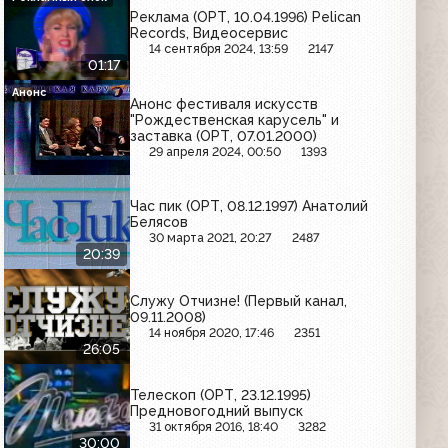
Реклама (ОРТ, 10.04.1996) Pelican
Records, Видеосервис
14 сентября 2024, 13:59
2147
01:17
Анонс
Анонс фестиваля искусств
"Рождественская карусель" и
заставка (ОРТ, 07.01.2000)
29 апреля 2024, 00:50
1393
Час пик (ОРТ, 08.12.1997) Анатолий
Белясов
30 марта 2021, 20:27
2487
20:39
Служу Отчизне! (Первый канал,
09.11.2008)
14 ноября 2020, 17:46
2351
26:05
Телескоп (ОРТ, 23.12.1995)
Предновогодний выпуск
31 октября 2016, 18:40
3282
30:00