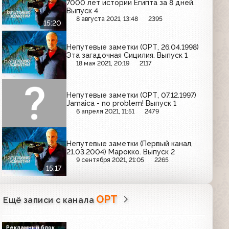
7000 лет истории Египта за 8 дней.
Выпуск 4
8 августа 2021, 13:48
2395
15:20
Непутевые заметки (ОРТ, 26.04.1998)
Эта загадочная Сицилия. Выпуск 1
18 мая 2021, 20:19
2117
Непутевые заметки (ОРТ, 07.12.1997)
Jamaica - no problem! Выпуск 1
6 апреля 2021, 11:51
2479
Непутевые заметки (Первый канал,
21.03.2004) Марокко. Выпуск 2
9 сентября 2021, 21:05
2265
15:17
ОРТ
Ещё записи с канала
Рекламный блок