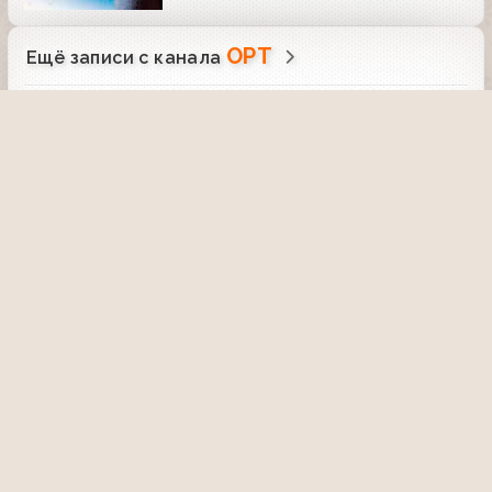
ОРТ
Ещё записи с канала
Заставка
Заставка начала эфира (ОРТ,
01.01.1997-30.09.2000)
8 октября 2020, 21:40
4689
00:23
Гении и злодеи (Первый канал, 2007)
Венедикт Ерофеев
19 сентября 2015, 16:30
2462
25:59
Русскiй миръ (1-й канал Останкино,
1994) Российско-сербские отношения
16 июня 2015, 16:31
2479
29:18
Человек недели (ОРТ, 19.05.1995)
Василий Коротков
26 сентября 2025, 20:37
406