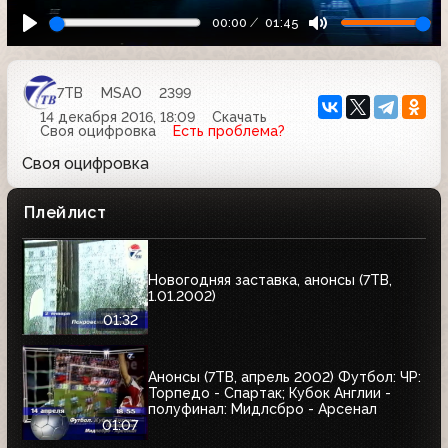
00:00
01:45
7ТВ
MSAO
2399
14 декабря 2016, 18:09
Скачать
Своя оцифровка
Есть проблема?
Своя оцифровка
Плейлист
Новогодняя заставка, анонсы (7ТВ,
1.01.2002)
01:32
Анонсы (7ТВ, апрель 2002) Футбол: ЧР:
Торпедо - Спартак; Кубок Англии -
полуфинал: Мидлсбро - Арсенал
01:07