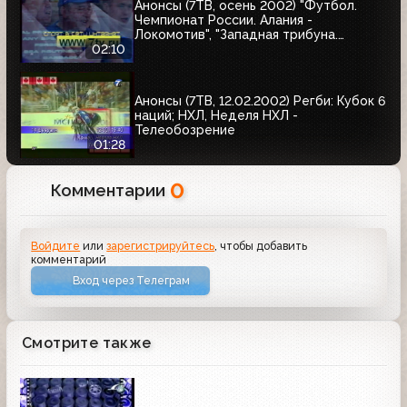
Анонсы (7ТВ, осень 2002) "Футбол.
Чемпионат России. Алания -
Локомотив", "Западная трибуна.
Чемпионат Англии по футболу"
02:10
Анонсы (7ТВ, 12.02.2002) Регби: Кубок 6
наций; НХЛ, Неделя НХЛ -
Телеобозрение
01:28
0
Комментарии
Войдите
или
зарегистрируйтесь
, чтобы добавить
комментарий
Вход через Телеграм
Смотрите также