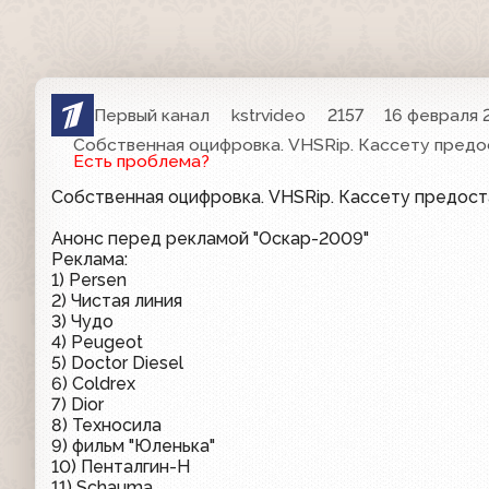
Первый канал
kstrvideo
2157
16 февраля 
Собственная оцифровка. VHSRip. Кассету предо
Есть проблема?
Собственная оцифровка. VHSRip. Кассету предос
Анонс перед рекламой "Оскар-2009"
Реклама:
1) Persen
2) Чистая линия
3) Чудо
4) Peugeot
5) Doctor Diesel
6) Coldrex
7) Dior
8) Техносила
9) фильм "Юленька"
10) Пенталгин-Н
11) Schauma