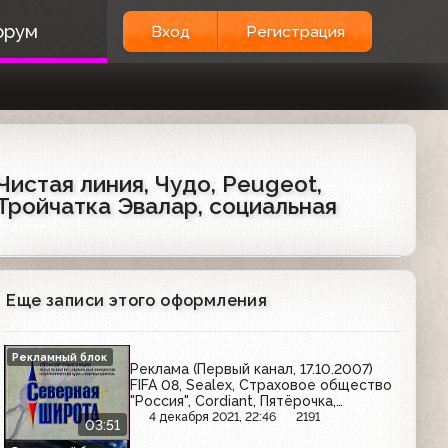
орум
Вход
Регистрация
Чистая линия, Чудо, Peugeot,
, Тройчатка Эвалар, социальная
Еще записи этого оформления
Рекламный блок
Реклама (Первый канал, 17.10.2007)
FIFA 08, Sealex, Страховое общество
"Россия", Cordiant, Пятёрочка,
MacCoffee, Северная широта,
4 декабря 2021, 22:46
2191
03:51
Финалгель, ТНК, Epson, BEERka