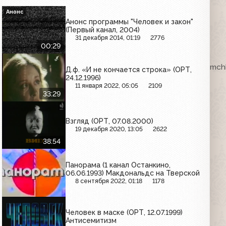
Анонс
Анонс программы "Человек и закон"
(Первый канал, 2004)
31 декабря 2014, 01:19
2776
00:29
ка. VHSRip. Кассету предоставил Максим Любушкин (mchk
Д.ф. «И не кончается строка» (ОРТ,
24.12.1996)
11 января 2022, 05:05
2109
33:29
Взгляд (ОРТ, 07.08.2000)
19 декабря 2020, 13:05
2622
38:54
Панорама (1 канал Останкино,
06.06.1993) Макдональдс на Тверской
8 сентября 2022, 01:18
1178
Человек в маске (ОРТ, 12.07.1999)
Антисемитизм