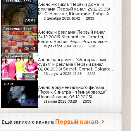
Рекламный блок
Анонс мюзикла "Первый дома" и
реклама (Первый канал, 29.12.2006)
МТС, Невское, Юнистрим, Добрый,
Clearasil, Ярпиво, Мегафон
8 декабря 2016, 16:42
2833
05:51
Рекламный блок
Анонсы и реклама (Первый канал,
24.12.2006) Stimorol Ice, Timotei,
Ferrero Rocher, Pepsi, Ростелеком,
Арбат-Престиж, Полисорб,
19 декабря 2014, 20:26
2610
05:53
Спортмастер
Рекламный блок
Анонс программы "Федеральный
судья" и реклама (Первый канал,
02.08.2005) Secret, Comet, Colgate,
Tide, Vanish, Lenor, Big Bon, Tix,
26 августа 2022, 15:53
2525
04:54
Mennen Speed Stick, Blendax
Анонс
Анонс документального фильма
"Фрэнк Синатра - тёмная звезда"
(Первый канал, 05.12.2005)
31 июля 2021, 03:29
2608
Первый канал
Ещё записи с канала