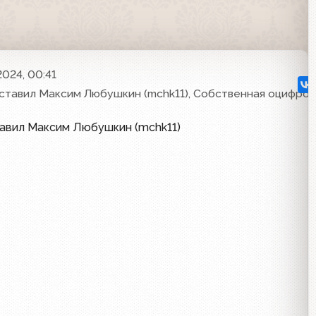
2024, 00:41
ставил Максим Любушкин (mchk11), Собственная оцифров
тавил Максим Любушкин (mchk11)