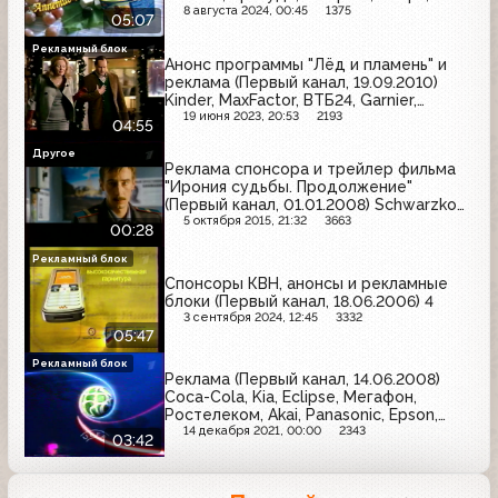
Кухня без границ, Filodoro, Афлубин,
8 августа 2024, 00:45
1375
05:07
Schauma, Alpen Gold
Рекламный блок
Анонс программы "Лёд и пламень" и
реклама (Первый канал, 19.09.2010)
Kinder, MaxFactor, ВТБ24, Garnier,
Простоквашино, Гастал,
19 июня 2023, 20:53
2193
04:55
Head&Shoulders, Nesquik, Моё
солнышко, Лиотон, Здрайверы, Always
Другое
Реклама спонсора и трейлер фильма
"Ирония судьбы. Продолжение"
(Первый канал, 01.01.2008) Schwarzkopf
& Henkel
5 октября 2015, 21:32
3663
00:28
Рекламный блок
Спонсоры КВН, анонсы и рекламные
блоки (Первый канал, 18.06.2006) 4
3 сентября 2024, 12:45
3332
05:47
Рекламный блок
Реклама (Первый канал, 14.06.2008)
Coca-Cola, Kia, Eclipse, Мегафон,
Ростелеком, Akai, Panasonic, Epson,
Nord, Роснефть
14 декабря 2021, 00:00
2343
03:42