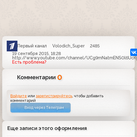
Первый канал
Volodich_Super
2485
19 сентября 2015, 18:28
http://www.youtube.com/channel/UCg9mNatmENS0l6UcKy
Есть проблема?
0
Комментарии
Войдите
или
зарегистрируйтесь
, чтобы добавить
комментарий
Вход через Телеграм
Еще записи этого оформления