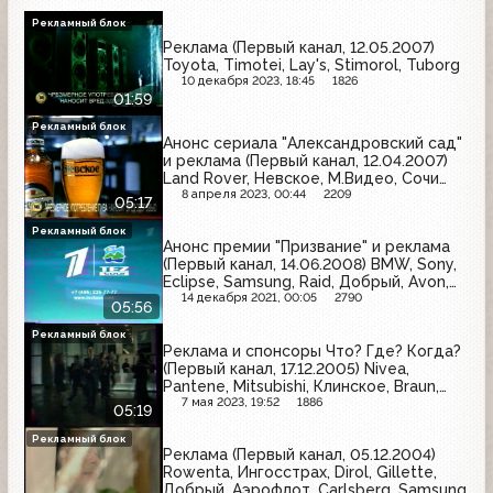
Рекламный блок
Реклама (Первый канал, 12.05.2007)
Toyota, Timotei, Lay's, Stimorol, Tuborg
10 декабря 2023, 18:45
1826
01:59
Рекламный блок
Анонс сериала "Александровский сад"
и реклама (Первый канал, 12.04.2007)
Land Rover, Невское, М.Видео, Сочи
2014, Opel, Охота, Cordiant, Мегафон,
8 апреля 2023, 00:44
2209
05:17
Ahmad Tea, Fa, Балтика
Рекламный блок
Анонс премии "Призвание" и реклама
(Первый канал, 14.06.2008) BMW, Sony,
Eclipse, Samsung, Raid, Добрый, Avon,
Ренессанс страхование, McDonald's,
14 декабря 2021, 00:05
2790
05:56
Имунеле, Panasonic, Jacobs
Рекламный блок
Реклама и спонсоры Что? Где? Когда?
(Первый канал, 17.12.2005) Nivea,
Pantene, Mitsubishi, Клинское, Braun,
Ariel, Samsung, Heineken, Билайн,
7 мая 2023, 19:52
1886
05:19
Л'Этуаль, Евросеть, Wella, Эльдорадо,
Orbit
Рекламный блок
Реклама (Первый канал, 05.12.2004)
Rowenta, Ингосстрах, Dirol, Gillette,
Добрый, Аэрофлот, Carlsberg, Samsung