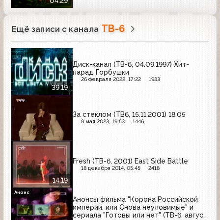
04:29
ТВ-6
Ещё записи с канала
Диск-канал (ТВ-6, 04.09.1997) Хит-
парад Горбушки
26 февраля 2022, 17:22
1983
39:19
За стеклом (ТВ6, 15.11.2001) 18.05
8 мая 2023, 19:53
1446
Fresh (ТВ-6, 2001) East Side Battle
18 декабря 2014, 05:45
2418
14:19
Анонс
Анонсы фильма "Корона Российской
империи, или Снова неуловимые" и
сериала "Готовы или нет" (ТВ-6, август