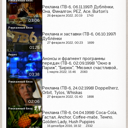
Рекламный блок
Реклама (ТВ-6, 06.11.1997) Дублёнки,
Она, Финалгон, PEZ, Ace, Burton's
26 февраля 2022, 20:19
1743
03:06
Рекламный блок
Реклама и заставки (ТВ-6, 06.10.1997)
Дублёнки
27 февраля 2022, 00:23
1699
01:25
Анонс
Анонсы и фрагмент программы
передач (ТВ-6, 02.09.1998) "Окно в
Париж", "Бирюк", "Мюзикл счастливой
любви", "Танкер "Дербент"", "Крылья",
1 марта 2022, 15:46
2083
03:38
"Рыбы-убийцы", "Армия тьмы", "Бриско
Каунти: Приключения на Диком Западе"
Рекламный блок
Реклама (ТВ-6, 24.02.1998) Doppelherz,
Orbit, Tylos, Whiskas
27 февраля 2022, 01:40
1898
02:06
Рекламный блок
Реклама (ТВ-6, 04.04.1998) Coca-Cola,
Гастал, Anchor, Coffee-mate, Темпо,
Golden Lady, Hush Puppies
16 декабря 2016, 18:32
2332