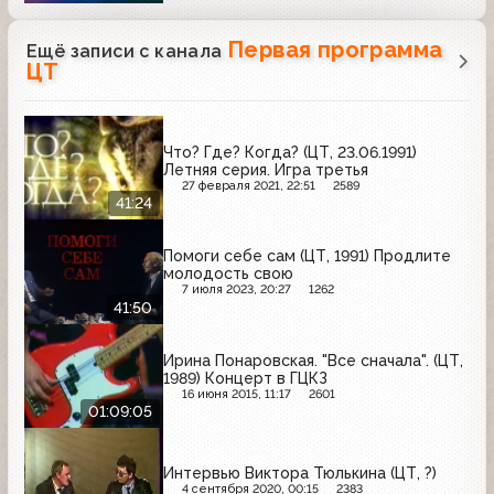
Первая программа
Ещё записи с канала
ЦТ
Что? Где? Когда? (ЦТ, 23.06.1991)
Летняя серия. Игра третья
27 февраля 2021, 22:51
2589
41:24
Помоги себе сам (ЦТ, 1991) Продлите
молодость свою
7 июля 2023, 20:27
1262
41:50
Ирина Понаровская. "Все сначала". (ЦТ,
1989) Концерт в ГЦКЗ
16 июня 2015, 11:17
2601
01:09:05
Интервью Виктора Тюлькина (ЦТ, ?)
4 сентября 2020, 00:15
2383