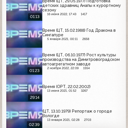
Время (ЦТ, 29.05.1977) Подготовка
детских здравниц Анапы к курортному
сезону
16 июня 2022, 17:43
1417
01:13
Время (ЦТ, 15.02.1988) Год Дракона в
Сингапуре
5 января 2021, 00:11
2658
Время (ЦТ, 06.10.1977) Рост культуры
производства на Димитровоградском
автоагрегатном заводе
2 ноября 2022, 22:09
1554
01:23
Время (ОРТ, 22.02.2002)
13 июня 2021, 01:52
3267
29:14
(ЦТ, 13.10.1979) Репортаж о городе
Вологде
13 января 2021, 02:28
2703
02:39