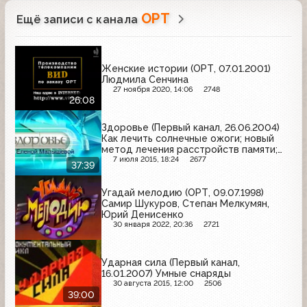
ОРТ
Ещё записи с канала
Женские истории (ОРТ, 07.01.2001)
Людмила Сенчина
27 ноября 2020, 14:06
2748
26:08
Здоровье (Первый канал, 26.06.2004)
Как лечить солнечные ожоги; новый
метод лечения расстройств памяти;
как правильно закапывать глазные
7 июля 2015, 18:24
2677
37:39
капли
Угадай мелодию (ОРТ, 09.07.1998)
Самир Шукуров, Степан Мелкумян,
Юрий Денисенко
30 января 2022, 20:36
2721
Ударная сила (Первый канал,
16.01.2007) Умные снаряды
30 августа 2015, 12:00
2506
39:00