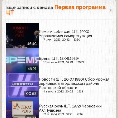
Первая программа
Ещё записи с канала
ЦТ
Помоги себе сам (ЦТ, 1990)
Управляемая саморегуляция
7 июля 2023, 20:42
1380
45:49
Время (ЦТ, 12.06.1989)
15 января 2021, 04:01
2933
46:21
Новости (ЦТ, 20.07.1980) Сбор урожая
зерновых в Егорлыкском районе
Ростовской области
4 августа 2022, 20:02
1913
00:58
Русская речь (ЦТ, 1972) Черновики
А.С.Пушкина
21 января 2021, 01:41
2669