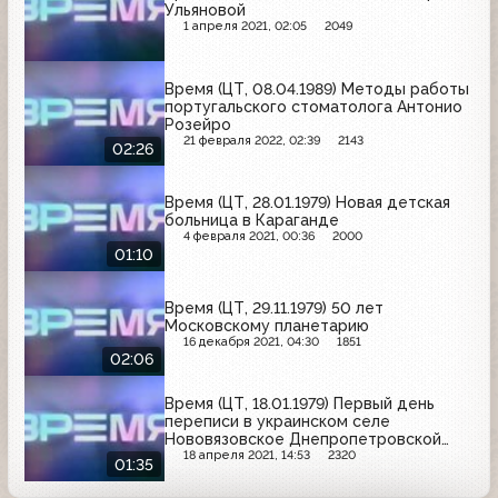
Ульяновой
1 апреля 2021, 02:05
2049
Время (ЦТ, 08.04.1989) Методы работы
португальского стоматолога Антонио
Розейро
21 февраля 2022, 02:39
2143
02:26
Время (ЦТ, 28.01.1979) Новая детская
больница в Караганде
4 февраля 2021, 00:36
2000
01:10
Время (ЦТ, 29.11.1979) 50 лет
Московскому планетарию
16 декабря 2021, 04:30
1851
02:06
Время (ЦТ, 18.01.1979) Первый день
переписи в украинском селе
Нововязовское Днепропетровской
области
18 апреля 2021, 14:53
2320
01:35