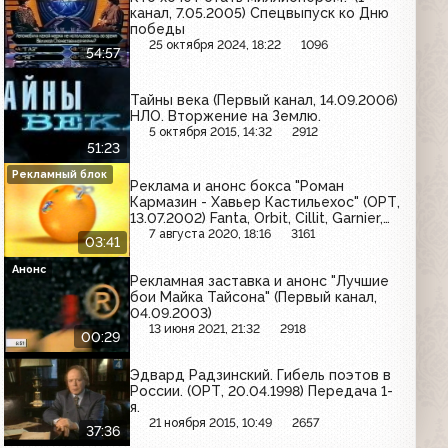
канал, 7.05.2005) Спецвыпуск ко Дню
победы
25 октября 2024, 18:22
1096
54:57
Тайны века (Первый канал, 14.09.2006)
НЛО. Вторжение на Землю.
5 октября 2015, 14:32
2912
51:23
Рекламный блок
Реклама и анонс бокса "Роман
Кармазин - Хавьер Кастильехос" (ОРТ,
13.07.2002) Fanta, Orbit, Cillit, Garnier,
Nivea, Mortein, Пикадор, L'Oreal,
7 августа 2020, 18:16
3161
03:41
Доширак, Радуга
Анонс
Рекламная заставка и анонс "Лучшие
бои Майка Тайсона" (Первый канал,
04.09.2003)
13 июня 2021, 21:32
2918
00:29
Эдвард Радзинский. Гибель поэтов в
России. (ОРТ, 20.04.1998) Передача 1-
я.
21 ноября 2015, 10:49
2657
37:36