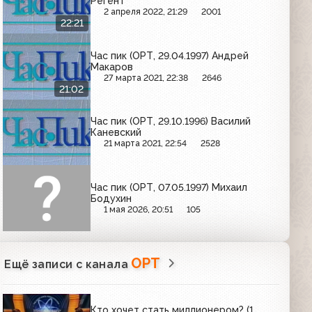
Регент
2 апреля 2022, 21:29
2001
22:21
Час пик (ОРТ, 29.04.1997) Андрей
Макаров
27 марта 2021, 22:38
2646
21:02
Час пик (ОРТ, 29.10.1996) Василий
Каневский
21 марта 2021, 22:54
2528
Час пик (ОРТ, 07.05.1997) Михаил
Бодухин
1 мая 2026, 20:51
105
ОРТ
Ещё записи с канала
Кто хочет стать миллионером? (1