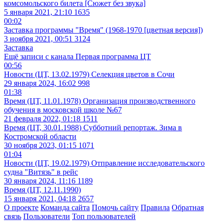
комсомольского билета [Сюжет без звука]
5 января 2021, 21:10
1635
00:02
Заставка программы "Время" (1968-1970 [цветная версия])
3 ноября 2021, 00:51
3124
Заставка
Ещё записи с канала
Первая программа ЦТ
00:56
Новости (ЦТ, 13.02.1979) Селекция цветов в Сочи
29 января 2024, 16:02
998
01:38
Время (ЦТ, 11.01.1978) Организация производственного
обучения в московской школе №67
21 февраля 2022, 01:18
1511
Время (ЦТ, 30.01.1988) Субботний репортаж. Зима в
Костромской области
30 ноября 2023, 01:15
1071
01:04
Новости (ЦТ, 19.02.1979) Отправление исследовательского
судна "Витязь" в рейс
30 января 2024, 11:16
1189
Время (ЦТ, 12.11.1990)
15 января 2021, 04:18
2657
О проекте
Команда сайта
Помочь сайту
Правила
Обратная
связь
Пользователи
Топ пользователей