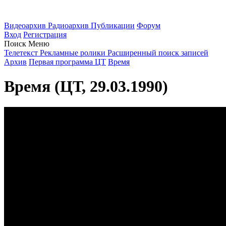
Видеоархив
Радиоархив
Публикации
Форум
Вход
Регистрация
Поиск
Меню
Телетекст
Рекламные ролики
Расширенный поиск записей
Архив
Первая программа ЦТ
Время
Время (ЦТ, 29.03.1990)