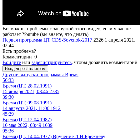
Возможны проблемы с загрузкой этого видео, если у вас не
работает Youtube (вы знаете, что делать)
Первая программа ЦТ
CDS-Sovenok-2017
2326
1 апреля 2021,
02:44
Есть проблема?
Комментарии
0
Войдите
или
зарегистрируйтесь
, чтобы добавить комментарий
Вход через Телеграм
Другие выпуски программы
Время
56:33
Время (ЦТ, 28.02.1991)
15 января 2021, 03:46
2785
39:30
Время (ЦТ, 09.08.1991)
14 августа 2021, 11:06
1912
45:29
Время (ЦТ, 12.04.1987)
16 мая 2022, 03:49
1639
05:36
Время (ЦТ, 14.04.1977) Вручение Л.И.Брежневу