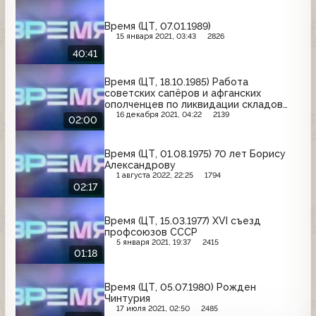
Время (ЦТ, 07.01.1989)
15 января 2021, 03:43
2826
40:41
Время (ЦТ, 18.10.1985) Работа
советских сапёров и афганских
ополченцев по ликвидации складов
боеприпасов
16 декабря 2021, 04:22
2139
02:00
Время (ЦТ, 01.08.1975) 70 лет Борису
Александрову
1 августа 2022, 22:25
1794
02:17
Время (ЦТ, 15.03.1977) XVI съезд
профсоюзов СССР
5 января 2021, 19:37
2415
01:18
Время (ЦТ, 05.07.1980) Рожден
Чинтурия
17 июля 2021, 02:50
2485