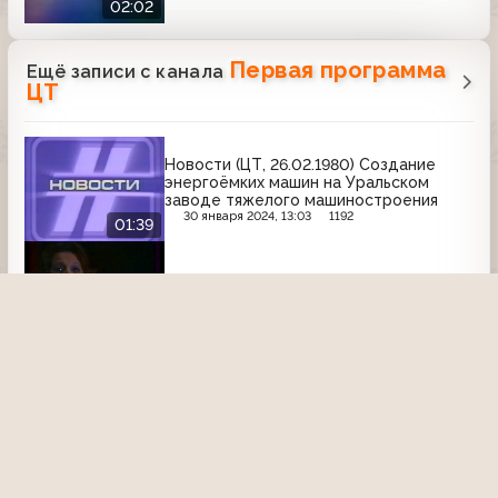
02:02
Первая программа
Ещё записи с канала
ЦТ
Новости (ЦТ, 26.02.1980) Создание
энергоёмких машин на Уральском
заводе тяжелого машиностроения
30 января 2024, 13:03
1192
01:39
Монолог Клары Новиковой (ЦТ, ?)
4 сентября 2020, 00:14
2017
Человек и закон (ЦТ, 1988) Не мужская
история, или долгое дело № 286
13 марта 2021, 22:30
2204
50:03
Новости (ЦТ, 24.05.1980) Последний