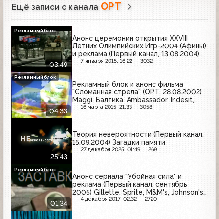
ОРТ
Ещё записи с канала
Рекламный блок
Анонс церемонии открытия XXVIII
Летних Олимпийских Игр-2004 (Афины)
и реклама (Первый канал, 13.08.2004)
Orbit, Stimorol, Lady Speed Stick, ПИТ,
7 января 2015, 16:22
3032
03:49
На рыбалку, Palmolive, LG, Colgate
Рекламный блок
Рекламный блок и анонс фильма
"Сломанная стрела" (ОРТ, 28.08.2002)
Maggi, Балтика, Ambassador, Indesit,
Colgate, Балтимор, Milagro, Elseve,
16 марта 2015, 21:33
3058
04:33
Lady Speed Stick, Чудо, Nescafe
Теория невероятности (Первый канал,
15.09.2004) Загадки памяти
27 декабря 2025, 01:49
269
25:43
Рекламный блок
Анонс сериала "Убойная сила" и
реклама (Первый канал, сентябрь
2005) Gillette, Sprite, M&M's, Johnson's
Baby
4 декабря 2017, 02:32
2720
01:34