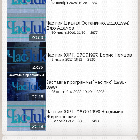
17 ноября 2025, 19:26
337
Час пик (1 канал Останкино, 26.10.1994)
Джо Адамов
30 марта 2016, 01:36
2877
20:53
Час пик (ОРТ, 07.07.1997) Борис Немцов
8 марта 2017, 18:28
2820
27:35
Заставка программы
Заставка программы "Час пик" (1996-
1998)
25 сентября 2022, 19:40
2208
00:16
Час пик (ОРТ, 08.09.1998) Владимир
Жириновский
8 апреля 2021, 20:35
2498
20:19