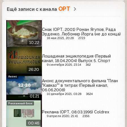
ОРТ
Ещё записи с канала
Смак (ОРТ, 2001) Роман Ягупов, Рада
Эрденко, Любомир Йорга (не до конца)
18 мая 2021, 20:28
2723
10:22
Лошадиная энциклопедия (Первый
канал, 18.04.2004) Выпуск 5. Спорт
9 сентября 2025, 23:14
362
26:20
Анонс
Анонс документального фильма "План
"Кавказ"" в титрах (Первый канал,
06.06.2008)
10 декабря 2021, 03:28
3624
01:21
Рекламный блок
Реклама (ОРТ, 08.03.1996) Coldrex
9 апреля 2020, 21:41
2356
00:46