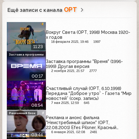
ОРТ
Ещё записи с канала
Вокруг Света (ОРТ, 1998) Москва 1920-
х годов
18 февраля 2021, 19:46
1997
11:23
Заставка программы
Заставка программы "Время" (1996-
1999) Другая версия
2 ноября 2021, 21:57
2777
00:17
Счастливый случай (ОРТ, 6.10.1998)
Передача “Доброе утро” - Газета “Мир
новостей” (сокр. запись)
7 мая 2025, 12:59
645
08:54
Рекламный блок
Реклама и анонс фильма
"Неистребимый шпион" (ОРТ,
22.08.2001) Efes Pilsner, Красный
восток, BiMAX, ТВ Бинго-шоу, Би+,
6 января 2021, 02:08
2481
03:44
магазин "Кольчуга", Роллтон, ИЖ,