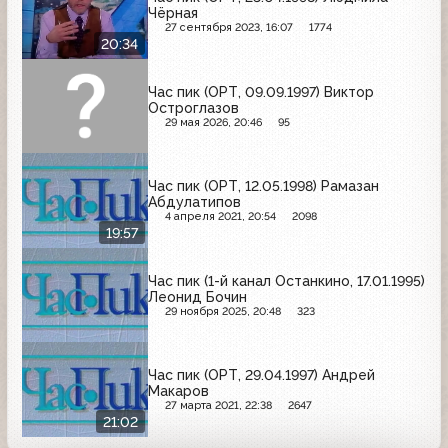
Чёрная
27 сентября 2023, 16:07
1774
20:34
Час пик (ОРТ, 09.09.1997) Виктор
Остроглазов
29 мая 2026, 20:46
95
Час пик (ОРТ, 12.05.1998) Рамазан
Абдулатипов
4 апреля 2021, 20:54
2098
19:57
Час пик (1-й канал Останкино, 17.01.1995)
Леонид Бочин
29 ноября 2025, 20:48
323
Час пик (ОРТ, 29.04.1997) Андрей
Макаров
27 марта 2021, 22:38
2647
21:02