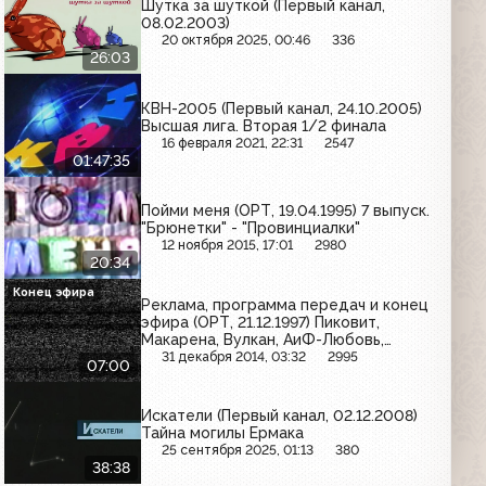
Шутка за шуткой (Первый канал,
08.02.2003)
20 октября 2025, 00:46
336
26:03
КВН-2005 (Первый канал, 24.10.2005)
Высшая лига. Вторая 1/2 финала
16 февраля 2021, 22:31
2547
01:47:35
Пойми меня (ОРТ, 19.04.1995) 7 выпуск.
"Брюнетки" - "Провинциалки"
12 ноября 2015, 17:01
2980
20:34
Конец эфира
Реклама, программа передач и конец
эфира (ОРТ, 21.12.1997) Пиковит,
Макарена, Вулкан, АиФ-Любовь,
Atlanta, Аргументы и факты,
31 декабря 2014, 03:32
2995
07:00
Септолете
Искатели (Первый канал, 02.12.2008)
Тайна могилы Ермака
25 сентября 2025, 01:13
380
38:38