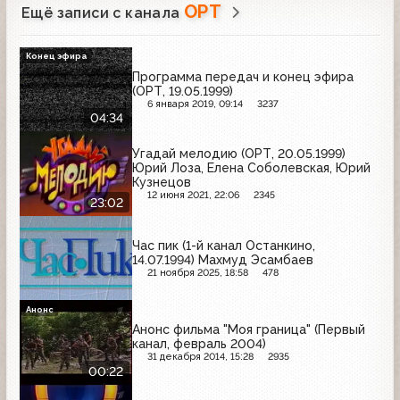
ОРТ
Ещё записи с канала
Конец эфира
Программа передач и конец эфира
(ОРТ, 19.05.1999)
6 января 2019, 09:14
3237
04:34
Угадай мелодию (ОРТ, 20.05.1999)
Юрий Лоза, Елена Соболевская, Юрий
Кузнецов
12 июня 2021, 22:06
2345
23:02
Час пик (1-й канал Останкино,
14.07.1994) Махмуд Эсамбаев
21 ноября 2025, 18:58
478
Анонс
Анонс фильма "Моя граница" (Первый
канал, февраль 2004)
31 декабря 2014, 15:28
2935
00:22