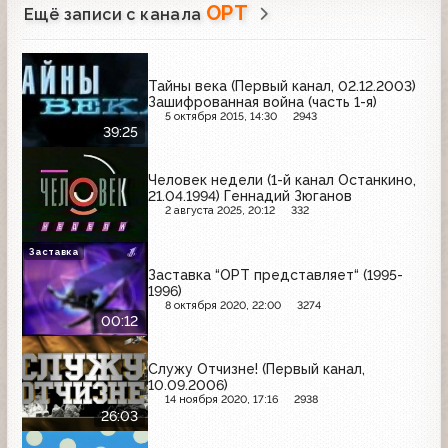
ОРТ
Ещё записи с канала
Тайны века (Первый канал, 02.12.2003)
Зашифрованная война (часть 1-я)
5 октября 2015, 14:30
2943
39:25
Человек недели (1-й канал Останкино,
21.04.1994) Геннадий Зюганов
2 августа 2025, 20:12
332
Заставка
Заставка “ОРТ представляет“ (1995-
1996)
8 октября 2020, 22:00
3274
00:12
Служу Отчизне! (Первый канал,
10.09.2006)
14 ноября 2020, 17:16
2938
26:03