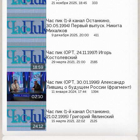
21 ноября 2025, 18:45
333
Час пик (1-й канал Останкино,
30.05.1994) Первый выпуск. Никита
Михалков
9 декабря 2025, 20:00
411
Час пик (ОРТ, 24.11.1997) Игорь
Костолевский
29 марта 2021, 21:00
2185
18:59
Час пик (ОРТ, 30.01.1996) Александр
Лившиц о будущем России (фрагмент)
11 января 2024, 17:44
1394
02:10
Час пик (1-й канал Останкино,
21.02.1995) Григорий Явлинский
15 марта 2021, 22:02
2125
24:12