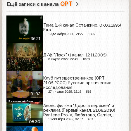
ОРТ
Ещё записи с канала
Тема (1-й канал Останкино, 07.03.1995)
Еда
19 декабря 2020, 21:27
1825
36:21
Д/ф "Люся" (1 канал, 12.11.2005)
8 марта 2022, 22:49
1870
Клуб путешественников (ОРТ,
21.05.2000) Русские арктические
исследования
27 января 2025, 22:16
585
31:32
Рекламный блок
Анонс фильма "Дорога перемен" и
реклама (Первый канал, 21.08.2010)
Pantene Pro-V, Любятово, Garnier,
Pampers, Maybelline, Nivea, Техносила,
18 октября 2025, 02:57
433
05:30
Wella, Евросеть, Head&Shoulders