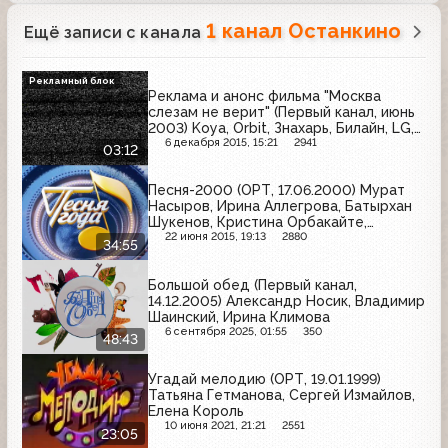
1 канал Останкино
Ещё записи с канала
Рекламный блок
Реклама и анонс фильма "Москва
слезам не верит" (Первый канал, июнь
2003) Koya, Orbit, Знахарь, Билайн, LG,
Раптор, Черный жемчуг, Мириталь
6 декабря 2015, 15:21
2941
03:12
Песня-2000 (ОРТ, 17.06.2000) Мурат
Насыров, Ирина Аллегрова, Батырхан
Шукенов, Кристина Орбакайте,
Вячеслав Добрынин
22 июня 2015, 19:13
2880
34:55
Большой обед (Первый канал,
14.12.2005) Александр Носик, Владимир
Шаинский, Ирина Климова
6 сентября 2025, 01:55
350
48:43
Угадай мелодию (ОРТ, 19.01.1999)
Татьяна Гетманова, Сергей Измайлов,
Елена Король
10 июня 2021, 21:21
2551
23:05