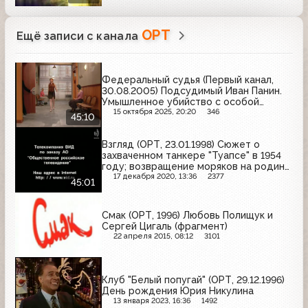
ОРТ
Ещё записи с канала
Федеральный судья (Первый канал,
30.08.2005) Подсудимый Иван Панин.
Умышленное убийство с особой
жестокостью (п. "д", ч.2, ст.105 УК РФ)
15 октября 2025, 20:20
346
45:10
Взгляд (ОРТ, 23.01.1998) Сюжет о
захваченном танкере "Туапсе" в 1954
году; возвращение моряков на родину,
встреча с родными в аэропорту
17 декабря 2020, 13:36
2377
45:01
Смак (ОРТ, 1996) Любовь Полищук и
Сергей Цигаль (фрагмент)
22 апреля 2015, 08:12
3101
Клуб "Белый попугай" (ОРТ, 29.12.1996)
День рождения Юрия Никулина
13 января 2023, 16:36
1492