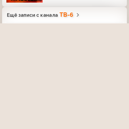
ТВ-6
Ещё записи с канала
Рекламный блок
Реклама и заставки (ТВ-6, 06.10.1997)
Дублёнки
27 февраля 2022, 00:23
1704
01:25
Дорожный патруль (ТВ-6, 19.07.1996)
ДТП на Нижегородской улице; взрыв
автомобиля "Форд" на улице Шумкина;
поджог автомобилей на улице
4 мая 2015, 11:49
2240
Новаторов
За стеклом (ТВ6, 16.11.2001) утро
(фрагмент)
8 мая 2023, 19:34
1459
Я сама (ТВ6, 10.03.1999) Моя карьера
или мой ребёнок?
10 июня 2025, 14:33
503