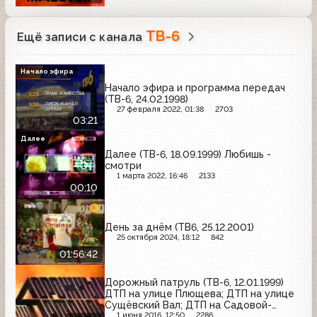
ТВ-6
Ещё записи с канала
Начало эфира
Начало эфира и программа передач
(ТВ-6, 24.02.1998)
27 февраля 2022, 01:38
2703
03:21
Далее
Далее (ТВ-6, 18.09.1999) Любишь -
смотри
1 марта 2022, 16:46
2133
00:10
День за днём (ТВ6, 25.12.2001)
25 октября 2024, 18:12
842
01:56:42
Дорожный патруль (ТВ-6, 12.01.1999)
ДТП на улице Плющева; ДТП на улице
Сущёвский Вал; ДТП на Садовой-
Кудринской улице
1 июня 2016, 12:50
2286