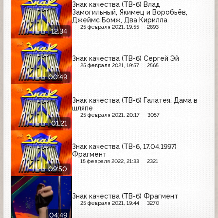
Знак качества (ТВ-6) Влад
Замогильный, Якимец и Воробьёв,
Джеймс Бомж, Два Кирилла
25 февраля 2021, 19:55
2893
12:34
Знак качества (ТВ-6) Сергей Эй
25 февраля 2021, 19:57
2565
00:49
Знак качества (ТВ-6) Галатея. Дама в
шляпе
25 февраля 2021, 20:17
3057
01:21
Знак качества (ТВ-6, 17.04.1997)
Фрагмент
15 февраля 2022, 21:33
2321
09:50
Знак качества (ТВ-6) Фрагмент
25 февраля 2021, 19:44
3270
04:49