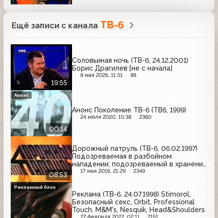
ТВ-6
Ещё записи с канала
Соловьиная ночь (ТВ-6, 24.12.2001)
Борис Драгилев [не с начала]
8 мая 2026, 11:51
88
19:55
Анонс
Анонс Поколение ТВ-6 (ТВ6, 1999)
24 июля 2020, 10:38
2360
00:14
Дорожный патруль (ТВ-6, 06.02.1997)
Подозреваемая в разбойном
нападении; подозреваемый в хранении
наркотиков; убийство на 8-й улице
17 мая 2016, 21:29
2349
08:53
Текстильщиков
Рекламный блок
Реклама (ТВ-6, 24.07.1998) Stimorol,
Безопасный секс, Orbit, Professional
Touch, M&M's, Nesquik, Head&Shoulders
27 февраля 2022, 02:11
2151