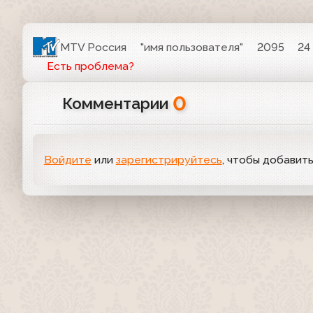
MTV Россия
"имя пользователя"
2095
24
Есть проблема?
0
Комментарии
Войдите
или
зарегистрируйтесь
, чтобы добавит