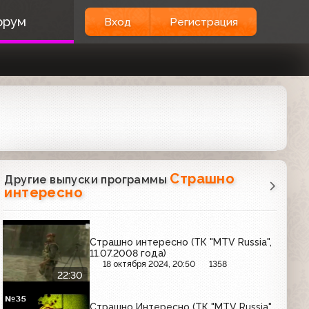
орум
Вход
Регистрация
Страшно
Другие выпуски программы
интересно
Страшно интересно (ТК "MTV Russia",
11.07.2008 года)
18 октября 2024, 20:50
1358
22:30
Страшно Интересно (ТК "MTV Russia",