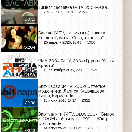
Зимняя заставка (MTV, 2004-2005)
7 мая 2015, 20:21
2163
00:13
Банзай (MTV, 22.02.2002) Никита
Козлов (Группа “Сегодняночью”)
25 апреля 2025, 16:48
1050
06:04
RMA-2004 (MTV, 2004) Группа "Агата
Кристи"
15 сентября 2015, 22:11
2520
01:50
Shit-Парад (MTV, 2002) Отпетые
мошенники, Лариса Кудрявцева,
Таяна, Кирилл Ли
13 июня 2015, 17:17
2322
22:38
Виртуалити (MTV, 14.09.2007) "Былое
и DOOМы". 6 выпуск. 1990 — Wing
Commander
14 августа 2015, 09:20
2383
03:18