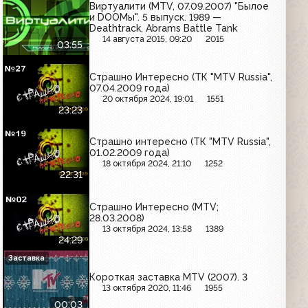
Виртуалити (MTV, 07.09.2007) "Былое
и DOOМы". 5 выпуск. 1989 —
Deathtrack, Abrams Battle Tank
14 августа 2015, 09:20
2015
03:55
Страшно Интересно (ТК "MTV Russia",
07.04.2009 года)
20 октября 2024, 19:01
1551
23:23
Страшно интересно (ТК "MTV Russia",
01.02.2009 года)
18 октября 2024, 21:10
1252
22:31
Страшно Интересно (MTV;
28.03.2008)
13 октября 2024, 13:58
1389
24:29
Заставка
Короткая заставка MTV (2007). 3
13 октября 2020, 11:46
1955
00:03