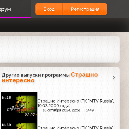
орум
Вход
Регистрация
Страшно
Другие выпуски программы
интересно
Страшно Интересно (ТК "MTV Russia",
19.03.2009 года)
18 октября 2024, 22:51
1449
22:27
Страшно Интересно (ТК "MTV Russia",