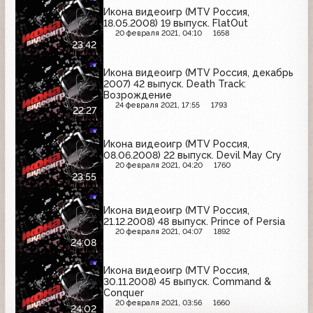
Икона видеоигр (MTV Россия,
18.05.2008) 19 выпуск. FlatOut
20 февраля 2021, 04:10
1658
23:42
Икона видеоигр (MTV Россия, декабрь
2007) 42 выпуск. Death Track:
Возрождение
24 февраля 2021, 17:55
1793
22:27
Икона видеоигр (MTV Россия,
08.06.2008) 22 выпуск. Devil May Cry
20 февраля 2021, 04:20
1760
23:55
Икона видеоигр (MTV Россия,
21.12.2008) 48 выпуск. Prince of Persia
20 февраля 2021, 04:07
1892
24:08
Икона видеоигр (MTV Россия,
30.11.2008) 45 выпуск. Command &
Conquer
20 февраля 2021, 03:56
1660
24:02