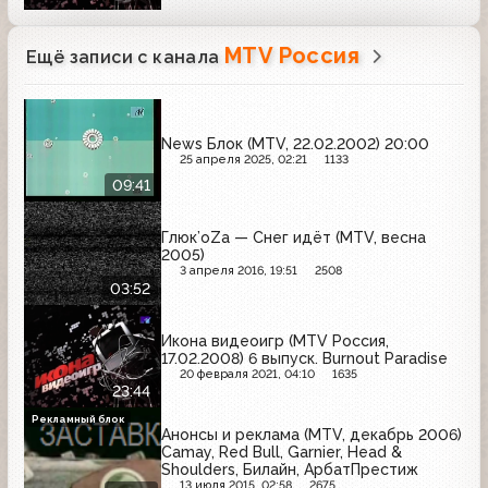
MTV Россия
Ещё записи с канала
News Блок (MTV, 22.02.2002) 20:00
25 апреля 2025, 02:21
1133
09:41
Глюк’oZa — Снег идёт (MTV, весна
2005)
3 апреля 2016, 19:51
2508
03:52
Икона видеоигр (MTV Россия,
17.02.2008) 6 выпуск. Burnout Paradise
20 февраля 2021, 04:10
1635
23:44
Рекламный блок
Анонсы и реклама (MTV, декабрь 2006)
Camay, Red Bull, Garnier, Head &
Shoulders, Билайн, АрбатПрестиж
13 июля 2015, 02:58
2675