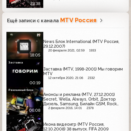
23:38
MTV Россия
Ещё записи с канала
News Блок International (MTV Россия,
29.12.2007)
20 февраля 2021, 02:59
1933
18:05
Заставка
Заставка (MTV, 1998-2001) Мы говорим
MTV
12 октября 2020, 21:06
2332
00:19
Рекламный блок
Анонсы и реклама (MTV, 27.12.2001)
Secret, Wella, Always, Orbit, Доктор
Дизель, Samsung, Билайн GSM, Rock
Zone, Panasonic, Coca-Cola
2 февраля 2016, 14:01
2378
06:08
Икона видеоигр (MTV Россия,
12.10.2008) 38 выпуск. FIFA 2009