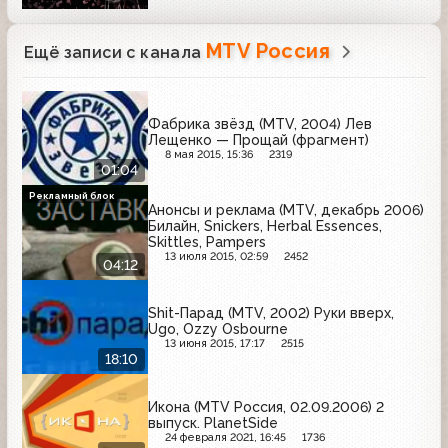
MTV Россия
Ещё записи с канала
Фабрика звёзд (MTV, 2004) Лев
Лещенко — Прощай (фрагмент)
8 мая 2015, 15:36
2319
01:04
Рекламный блок
Анонсы и реклама (MTV, декабрь 2006)
Билайн, Snickers, Herbal Essences,
Skittles, Pampers
13 июля 2015, 02:59
2452
04:12
Shit-Парад (MTV, 2002) Руки вверх,
Ugo, Ozzy Osbourne
13 июня 2015, 17:17
2515
18:10
Икона (MTV Россия, 02.09.2006) 2
выпуск. PlanetSide
24 февраля 2021, 16:45
1736