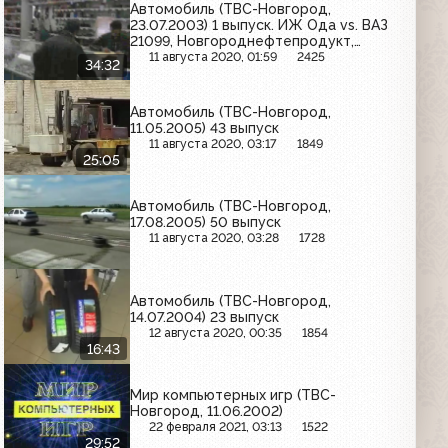
Автомобиль (ТВС-Новгород,
23.07.2003) 1 выпуск. ИЖ Ода vs. ВАЗ
21099, Новгороднефтепродукт,
замена шаровой опоры на ВАЗ 2103,
11 августа 2020, 01:59
2425
34:32
нарушители на Колмовском мосту
Автомобиль (ТВС-Новгород,
11.05.2005) 43 выпуск
11 августа 2020, 03:17
1849
25:05
Автомобиль (ТВС-Новгород,
17.08.2005) 50 выпуск
11 августа 2020, 03:28
1728
Автомобиль (ТВС-Новгород,
14.07.2004) 23 выпуск
12 августа 2020, 00:35
1854
16:43
Мир компьютерных игр (ТВС-
Новгород, 11.06.2002)
22 февраля 2021, 03:13
1522
29:52