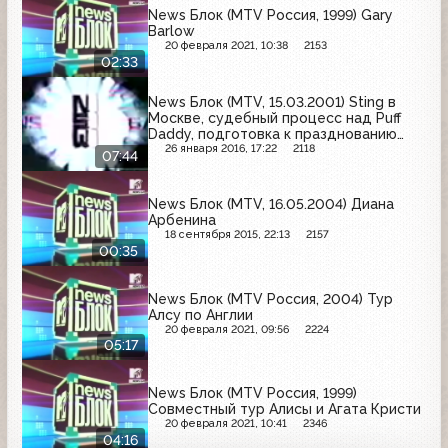
News Блок (MTV Россия, 1999) Gary
Barlow
20 февраля 2021, 10:38
2153
02:33
News Блок (MTV, 15.03.2001) Sting в
Москве, судебный процесс над Puff
Daddy, подготовка к празднованию
пятилетия группы "Иванушки
26 января 2016, 17:22
2118
07:44
International", новый сингл "Би-2", новый
фильм об Enimen
News Блок (MTV, 16.05.2004) Диана
Арбенина
18 сентября 2015, 22:13
2157
00:35
News Блок (MTV Россия, 2004) Тур
Алсу по Англии
20 февраля 2021, 09:56
2224
05:17
News Блок (MTV Россия, 1999)
Совместный тур Алисы и Агата Кристи
20 февраля 2021, 10:41
2346
04:16