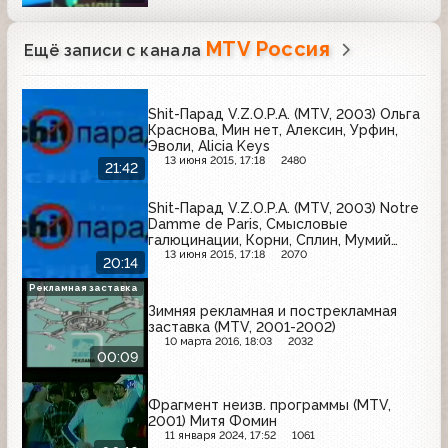
MTV Россия
Ещё записи с канала
Shit-Парад V.Z.O.P.A. (MTV, 2003) Ольга
Краснова, Мин нет, Алексин, Урфин,
Эволи, Alicia Keys
13 июня 2015, 17:18
2480
21:42
Shit-Парад V.Z.O.P.A. (MTV, 2003) Notre
Damme de Paris, Смысловые
галюцинации, Корни, Сплин, Мумий
Тролль
13 июня 2015, 17:18
2070
20:14
Рекламная заставка
Зимняя рекламная и пострекламная
заставка (MTV, 2001-2002)
10 марта 2016, 18:03
2032
00:09
Фрагмент неизв. программы (MTV,
2001) Митя Фомин
11 января 2024, 17:52
1061