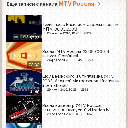
MTV Россия
Ещё записи с канала
Тихий час с Василием Стрельниковым
(MTV, 08.03.2001)
25 января 2016, 18:43
2868
57:23
Икона (MTV Россия, 23.09.2006) 4
выпуск. EverQuest
24 февраля 2021, 16:45
1993
22:02
Шоу Бачинского и Стиллавина (MTV,
2005) Алексей Митрофанов, Иванушки
International
29 июля 2015, 10:23
2394
41:46
Икона видеоигр (MTV Россия,
13.01.2008) 1 выпуск. Civilization IV
20 февраля 2021, 04:19
1845
25:08