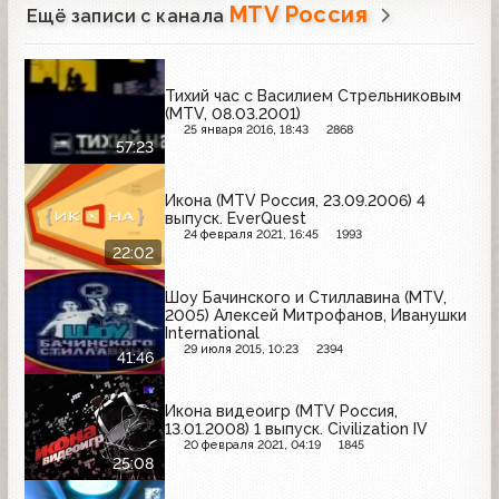
MTV Россия
Ещё записи с канала
Тихий час с Василием Стрельниковым
(MTV, 08.03.2001)
25 января 2016, 18:43
2868
57:23
Икона (MTV Россия, 23.09.2006) 4
выпуск. EverQuest
24 февраля 2021, 16:45
1993
22:02
Шоу Бачинского и Стиллавина (MTV,
2005) Алексей Митрофанов, Иванушки
International
29 июля 2015, 10:23
2394
41:46
Икона видеоигр (MTV Россия,
13.01.2008) 1 выпуск. Civilization IV
20 февраля 2021, 04:19
1845
25:08