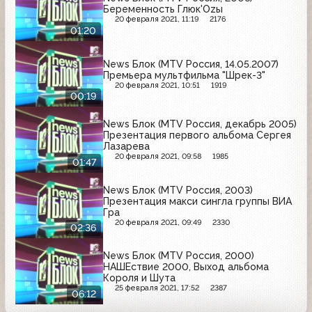
Беременность Глюк'Ozы
20 февраля 2021, 11:19
2176
01:20
News Блок (MTV Россия, 14.05.2007)
Премьера мультфильма "Шрек-3"
20 февраля 2021, 10:51
1919
00:19
News Блок (MTV Россия, декабрь 2005)
Презентация первого альбома Сергея
Лазарева
20 февраля 2021, 09:58
1985
01:47
News Блок (MTV Россия, 2003)
Презентация макси сингла группы ВИА
Гра
20 февраля 2021, 09:49
2330
02:36
News Блок (MTV Россия, 2000)
НАШЕствие 2000, Выход альбома
Короля и Шута
25 февраля 2021, 17:52
2387
06:12