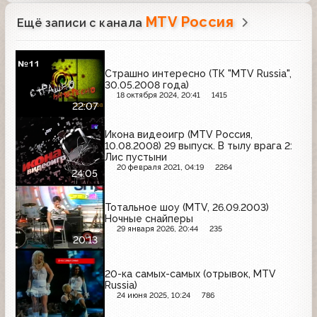
MTV Россия
Ещё записи с канала
Страшно интересно (ТК "MTV Russia",
30.05.2008 года)
18 октября 2024, 20:41
1415
22:07
Икона видеоигр (MTV Россия,
10.08.2008) 29 выпуск. В тылу врага 2:
Лис пустыни
20 февраля 2021, 04:19
2264
24:05
Тотальное шоу (MTV, 26.09.2003)
Ночные снайперы
29 января 2026, 20:44
235
20:13
20-ка самых-самых (отрывок, MTV
Russia)
24 июня 2025, 10:24
786