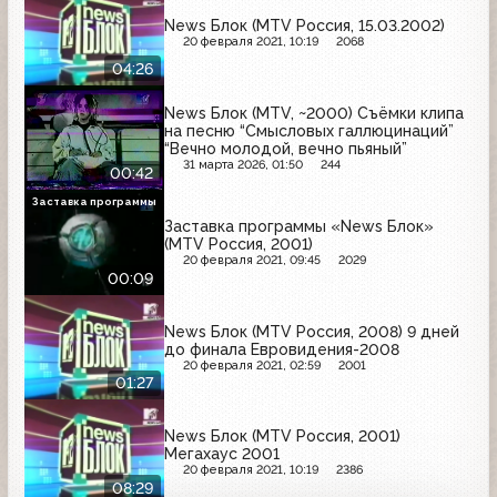
News Блок (MTV Россия, 15.03.2002)
20 февраля 2021, 10:19
2068
04:26
News Блок (MTV, ~2000) Съёмки клипа
на песню “Смысловых галлюцинаций”
“Вечно молодой, вечно пьяный”
31 марта 2026, 01:50
244
00:42
Заставка программы
Заставка программы «News Блок»
(MTV Россия, 2001)
20 февраля 2021, 09:45
2029
00:09
News Блок (MTV Россия, 2008) 9 дней
до финала Евровидения-2008
20 февраля 2021, 02:59
2001
01:27
News Блок (MTV Россия, 2001)
Мегахаус 2001
20 февраля 2021, 10:19
2386
08:29