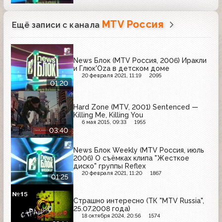
MTV Россия
Ещё записи с канала
News Блок (MTV Россия, 2006) Иракли
и Глюк'Oza в детском доме
20 февраля 2021, 11:19
2095
01:20
Hard Zone (MTV, 2001) Sentenced —
Killing Me, Killing You
6 мая 2015, 09:33
1955
03:40
News Блок Weekly (MTV Россия, июль
2006) О съёмках клипа "Жесткое
диско" группы Reflex
20 февраля 2021, 11:20
1867
01:25
Страшно интересно (ТК "MTV Russia",
25.07.2008 года)
18 октября 2024, 20:56
1574