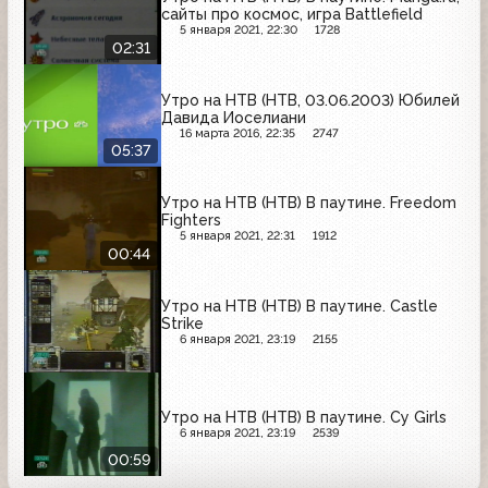
сайты про космос, игра Battlefield
5 января 2021, 22:30
1728
02:31
Утро на НТВ (НТВ, 03.06.2003) Юбилей
Давида Иоселиани
16 марта 2016, 22:35
2747
05:37
Утро на НТВ (НТВ) В паутине. Freedom
Fighters
5 января 2021, 22:31
1912
00:44
Утро на НТВ (НТВ) В паутине. Castle
Strike
6 января 2021, 23:19
2155
Утро на НТВ (НТВ) В паутине. Cy Girls
6 января 2021, 23:19
2539
00:59