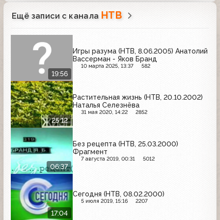
НТВ
Ещё записи с канала
Игры разума (НТВ, 8.06.2005) Анатолий
Вассерман - Яков Бранд
10 марта 2025, 13:37
582
19:56
Растительная жизнь (НТВ, 20.10.2002)
Наталья Селезнёва
31 мая 2020, 14:22
2852
25:12
Без рецепта (НТВ, 25.03.2000)
Фрагмент
7 августа 2019, 00:31
5012
06:37
Сегодня (НТВ, 08.02.2000)
5 июля 2019, 15:16
2207
17:04