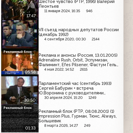
Шестое чувство (РТР, 1996) Валерий
Леонтьев
11 января 2024, 16:35
946
17:47
VII съезд народных депутатов России
(декабрь 1992)
4 сентября 2020, 00:30
2144
Рекламный блок
Реклама и анонсы (Россия, 13.01.2005)
Adrenaline Rush, Orbit, Эспумизан,
Фалиминт, Efes Pilsener, Фастум Гель,
Билайн GSM, Пумпан, Bref, Реписан,
4 мая 2022, 14:52
2615
05:58
Danette, Cillit Bang, Йодомарин,
Ременс, Maggi
Парламентский час (сентябрь 1993)
Сергей Бабурин + встреча
Ю.Воронина с руководителями
отраслевых профсоюзов
30 апреля 2024, 15:20
1249
30:50
Рекламный блок
Рекламный блок (РТР, 08.08.2001) (1)
Impression Plus, Гурман, Тюнс, Always,
Большевик
8 марта 2026, 14:27
249
01:33