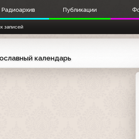
Радиоархив
Публикации
Ф
к записей
вославный календарь