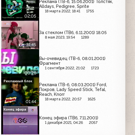
Реклама (ТВ-6, 15.06.2001) Толстяк,
Alldays, Pedigree, Sprite
18 марта 2022, 18:41
1755
02:05
За стеклом (ТВ6, 6.11.2001) 18.05
8 мая 2023, 19:54
1289
31:45
Вы-очевидец (ТВ-6, 08.01.2001)
Фрагмент
1 сентября 2022, 21:02
1723
00:26
Рекламный блок
Реклама (ТВ-6, 08.03.2001) Ford,
Покров, Lady Speed Stick, Tefal,
Reach, Knorr
18 марта 2022, 20:57
1625
01:44
Конец эфира
Конец эфира (ТВ6, 7.11.2001)
1 декабря 2021, 04:26
2057