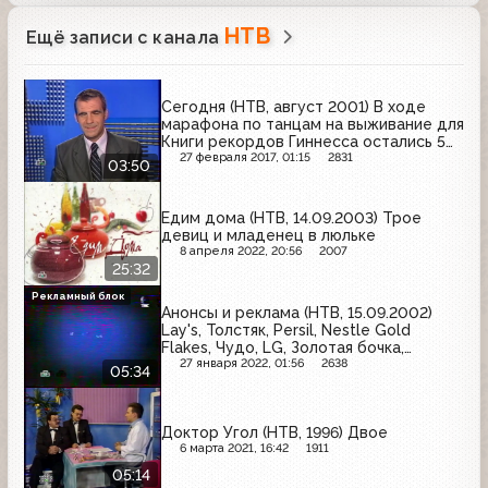
НТВ
Ещё записи с канала
Сегодня (НТВ, август 2001) В ходе
марафона по танцам на выживание для
Книги рекордов Гиннесса остались 5
участниц
27 февраля 2017, 01:15
2831
03:50
Едим дома (НТВ, 14.09.2003) Трое
девиц и младенец в люльке
8 апреля 2022, 20:56
2007
25:32
Рекламный блок
Анонсы и реклама (НТВ, 15.09.2002)
Lay's, Толстяк, Persil, Nestle Gold
Flakes, Чудо, LG, Золотая бочка,
Oriflame, Злато, Schauma, Балтика,
27 января 2022, 01:56
2638
05:34
Toshiba, Orbit
Доктор Угол (НТВ, 1996) Двое
6 марта 2021, 16:42
1911
05:14