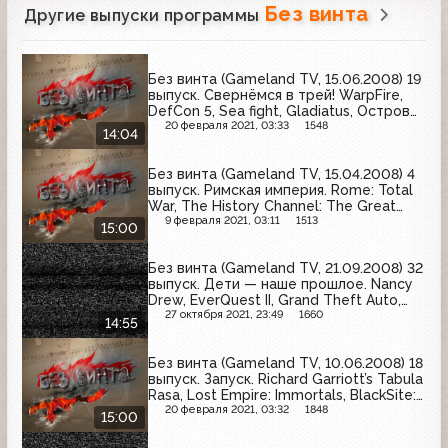
Без винта
Другие выпуски программы
Без винта (Gameland TV, 15.06.2008) 19
выпуск. Свернёмся в трей! WarpFire,
DefCon 5, Sea fight, Gladiatus, Остров
лошадей
20 февраля 2021, 03:33
1548
14:04
Без винта (Gameland TV, 15.04.2008) 4
выпуск. Римская империя. Rome: Total
War, The History Channel: The Great
Battles of Rome, Imperium Romanum,
9 февраля 2021, 03:11
1513
15:00
Cradle of Rome, Europa Universalis:
Rome, Gods & Heroes: Rome Rising
Без винта (Gameland TV, 21.09.2008) 32
выпуск. Дети — наше прошлое. Nancy
Drew, EverQuest II, Grand Theft Auto,
Dead Space
27 октября 2021, 23:49
1660
14:55
Без винта (Gameland TV, 10.06.2008) 18
выпуск. Запуск. Richard Garriott’s Tabula
Rasa, Lost Empire: Immortals, BlackSite:
Area 51
20 февраля 2021, 03:32
1848
15:00