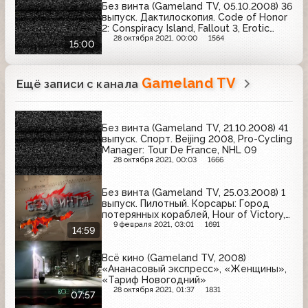
Без винта (Gameland TV, 05.10.2008) 36
выпуск. Дактилоскопия. Code of Honor
2: Conspiracy Island, Fallout 3, Erotic
Empire
28 октября 2021, 00:00
1564
15:00
Gameland TV
Ещё записи с канала
Без винта (Gameland TV, 21.10.2008) 41
выпуск. Спорт. Beijing 2008, Pro-Cycling
Manager: Tour De France, NHL 09
28 октября 2021, 00:03
1666
Без винта (Gameland TV, 25.03.2008) 1
выпуск. Пилотный. Корсары: Город
потерянных кораблей, Hour of Victory,
Death Track: Resurrection
9 февраля 2021, 03:01
1691
14:59
Всё кино (Gameland TV, 2008)
«Ананасовый экспресс», «Женщины»,
«Тариф Новогодний»
28 октября 2021, 01:37
1831
07:57