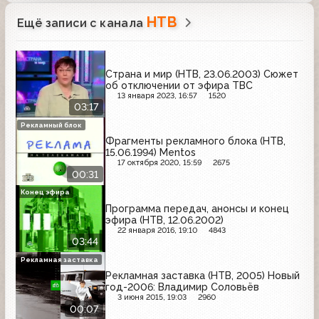
НТВ
Ещё записи с канала
Страна и мир (НТВ, 23.06.2003) Сюжет
об отключении от эфира ТВС
13 января 2023, 16:57
1520
03:17
Рекламный блок
Фрагменты рекламного блока (НТВ,
15.06.1994) Mentos
17 октября 2020, 15:59
2675
00:31
Конец эфира
Программа передач, анонсы и конец
эфира (НТВ, 12.06.2002)
22 января 2016, 19:10
4843
03:44
Рекламная заставка
Рекламная заставка (НТВ, 2005) Новый
год-2006: Владимир Соловьёв
3 июня 2015, 19:03
2960
00:07