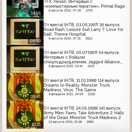
TFX, Hexen, Интервью с
«компьютерным пиратом», Primal Rage
6 августа 2015, 07:26
2755
14:56
От винта! (НТВ, 03.05.1997) 36 выпуск.
Road Rash, Leisure Suit Larry 7: Love for
Sail!, Theme Hospital
6 августа 2015, 07:31
2612
09:59
От винта! (НТВ, 05.07.1997) 54 выпуск.
Интервью с бойцом
спецподразделения, Jagged Alliance,
Сюжет о том, чем занимаются
8 февраля 2021, 03:41
2163
компьютеры за нашей спиной,
Harvester, Megarace 2
От винта! (НТВ, 31.01.1998) 114 выпуск.
Dreams to Reality, Monster Truck
Madness, Virus: The Game
8 февраля 2021, 04:59
2228
09:41
От винта! (НТВ, 24.05.1998) 141 выпуск.
Army Men, Faery Tale Adventure 2: Halls
of the Dead, Monster Truck Madness 2
12 августа 2015, 16:38
2665
10:11