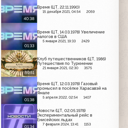
Время (ЦТ, 22.11.1990)
15 декабря 2021, 04:54
2059
40:38
Время (ЦТ, 14.03.1978) Увеличение
налогов в США
5 января 2021, 19:33
2429
01:33
Клуб путешественников (ЦТ, 1986)
Путешествия по Туркмении
21 января 2021, 02:30
3575
59:51
Время (ЦТ, 12.03.1978) Газовый
промысел в посёлке Харасавэй на
Ямале
5 апреля 2022, 02:54
1407
01:38
Новости (ЦТ, 02.05.1978)
Экспериментальный рейс в
Енисейских льдах
7 февраля 2024, 13:41
1153
01:34