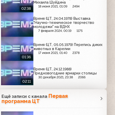
Михаила Шуйдина
18 июня 2021, 01:09
2494
02:38
Время (ЦТ, 24.04.1978) Выставка
"Научно-техническое творчество
молодежи" на ВДНХ
7 февраля 2024, 00:19
1175
Время (ЦТ, 05.05.1979) Перепись диких
животных в Карелии
17 июня 2021, 01:40
2378
01:36
Время (ЦТ, 24.12.1988)
Предновогодние ярмарки столицы
30 декабря 2021, 23:38
2066
02:11
Первая
Ещё записи с канала
программа ЦТ