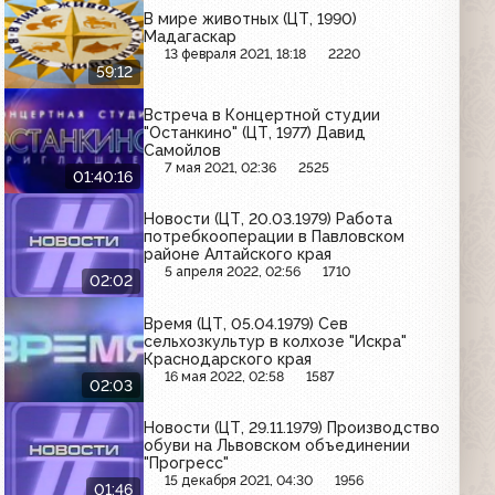
В мире животных (ЦТ, 1990)
Мадагаскар
13 февраля 2021, 18:18
2220
59:12
Встреча в Концертной студии
"Останкино" (ЦТ, 1977) Давид
Самойлов
7 мая 2021, 02:36
2525
01:40:16
Новости (ЦТ, 20.03.1979) Работа
потребкооперации в Павловском
районе Алтайского края
5 апреля 2022, 02:56
1710
02:02
Время (ЦТ, 05.04.1979) Сев
сельхозкультур в колхозе "Искра"
Краснодарского края
16 мая 2022, 02:58
1587
02:03
Новости (ЦТ, 29.11.1979) Производство
обуви на Львовском объединении
"Прогресс"
15 декабря 2021, 04:30
1956
01:46