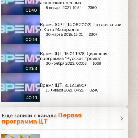
афганских военных
5 января 2021, 19:54
2350
01:40
Время (ОРТ, 14.06.2002) Потеря связи
с Котэ Махарадзе
30 марта 2015, 15:01
2307
00:19
Время (ЦТ, 15.01.1978) Цирковая
программа "Русская тройка"
30 ноября 2023, 00:08
1069
02:53
Время (ЦТ, 31.12.1990)
15 января 2021, 04:21
3248
40:19
Первая
Ещё записи с канала
программа ЦТ